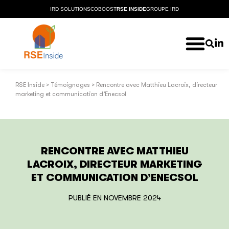
IRD SOLUTIONS
COBOOST
RSE INSIDE
GROUPE IRD
RSE Inside
>
Témoignages
>
Rencontre avec Matthieu Lacroix, directeur
marketing et communication d’Enecsol
RENCONTRE AVEC MATTHIEU
LACROIX, DIRECTEUR MARKETING
ET COMMUNICATION D’ENECSOL
PUBLIÉ EN
NOVEMBRE 2024